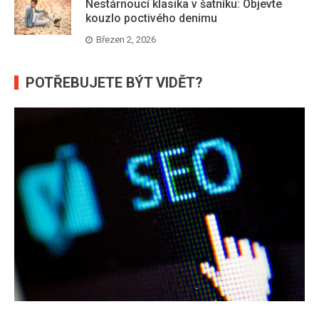
Nestárnoucí klasika v šatníku: Objevte
kouzlo poctivého denimu
Březen 2, 2026
POTŘEBUJETE BÝT VIDĚT?