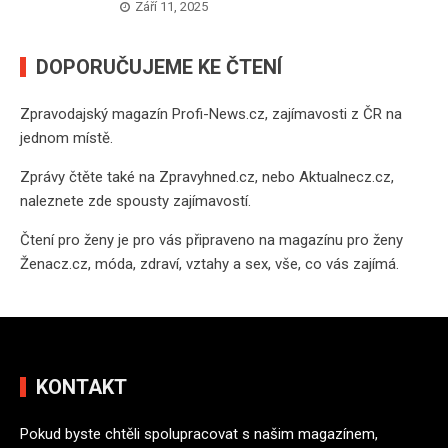
Září 11, 2025
DOPORUČUJEME KE ČTENÍ
Zpravodajský magazín
Profi-News.cz
, zajímavosti z ČR na
jednom místě.
Zprávy čtěte také na
Zpravyhned.cz
, nebo
Aktualnecz.cz
,
naleznete zde spousty zajímavostí.
Čtení pro ženy je pro vás připraveno na
magazínu pro ženy
Ženacz.cz
, móda, zdraví, vztahy a sex, vše, co vás zajímá.
KONTAKT
Pokud byste chtěli spolupracovat s našim magazínem,