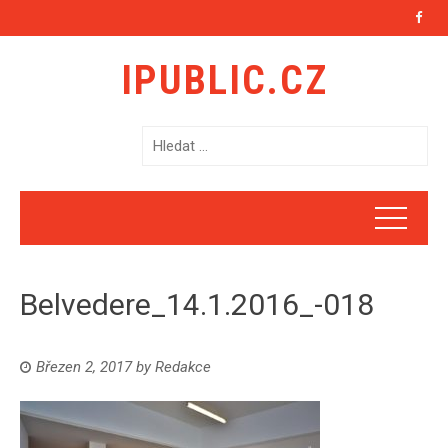
IPUBLIC.CZ
V
y
h
l
e
d
á
Belvedere_14.1.2016_-018
v
á
n
Březen 2, 2017
by
Redakce
í