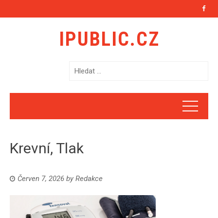
IPUBLIC.CZ
V
y
h
l
e
d
á
Krevní, Tlak
v
á
n
Červen 7, 2026
by
Redakce
í