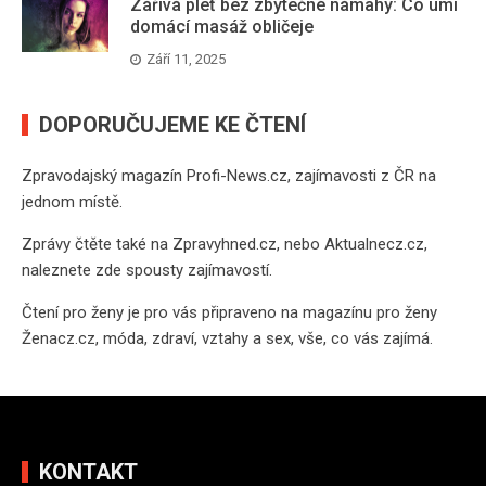
Zářivá pleť bez zbytečné námahy: Co umí
domácí masáž obličeje
Září 11, 2025
DOPORUČUJEME KE ČTENÍ
Zpravodajský magazín
Profi-News.cz
, zajímavosti z ČR na
jednom místě.
Zprávy čtěte také na
Zpravyhned.cz
, nebo
Aktualnecz.cz
,
naleznete zde spousty zajímavostí.
Čtení pro ženy je pro vás připraveno na
magazínu pro ženy
Ženacz.cz
, móda, zdraví, vztahy a sex, vše, co vás zajímá.
KONTAKT