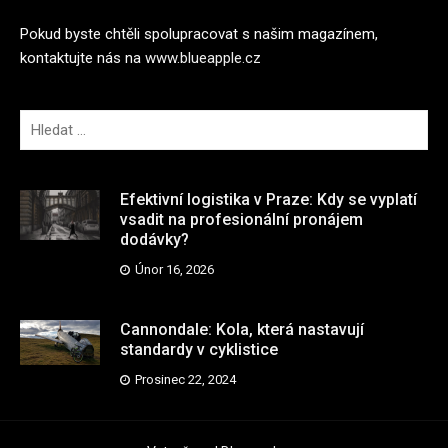
Pokud byste chtěli spolupracovat s našim magazínem,
kontaktujte nás na
www.blueapple.cz
V
y
h
l
Efektivní logistika v Praze: Kdy se vyplatí
e
vsadit na profesionální pronájem
dodávky?
d
á
Únor 16, 2026
v
á
Cannondale: Kola, která nastavují
n
standardy v cyklistice
í
Prosinec 22, 2024