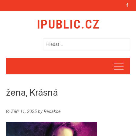
IPUBLIC.CZ
V
y
h
l
e
d
á
žena, Krásná
v
á
n
Září 11, 2025
by
Redakce
í