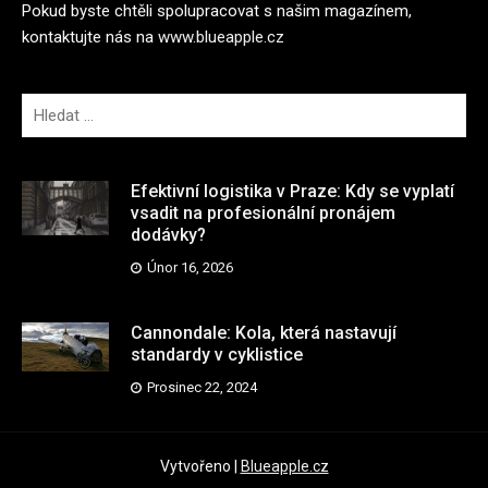
Pokud byste chtěli spolupracovat s našim magazínem,
kontaktujte nás na
www.blueapple.cz
V
y
h
l
Efektivní logistika v Praze: Kdy se vyplatí
e
vsadit na profesionální pronájem
dodávky?
d
á
Únor 16, 2026
v
á
Cannondale: Kola, která nastavují
n
standardy v cyklistice
í
Prosinec 22, 2024
Vytvořeno
|
Blueapple.cz