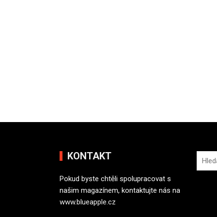
KONTAKT
V
y
Pokud byste chtěli spolupracovat s
h
našim magazínem, kontaktujte nás na
l
www.blueapple.cz
e
d