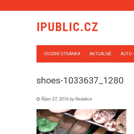
IPUBLIC.CZ
ÚVODNÍ STRÁNKA
AKTUALNĚ
AUTO
shoes-1033637_1280
Říjen 27, 2016
by
Redakce