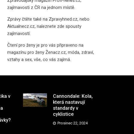
Zpravodajský magazín
Profi-News.cz
,
zajímavosti z ČR na jednom místě.
Zprávy čtěte také na
Zpravyhned.cz
, nebo
Aktualnecz.cz
, naleznete zde spousty
zajímavostí.
Čtení pro ženy je pro vás připraveno na
magazínu pro ženy Ženacz.cz
, móda, zdraví,
vztahy a sex, vše, co vás zajímá.
tika v
Cannondale: Kola,
která nastavují
na
standardy v
cyklistice
ávky?
Prosinec 22, 2024