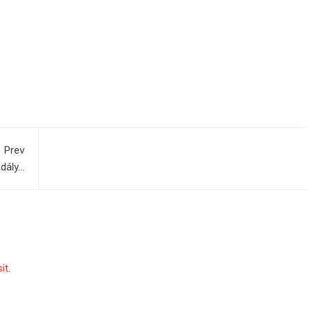
Prev
ndály…
sit
.