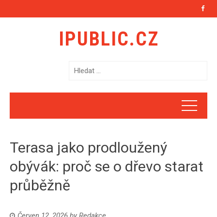
IPUBLIC.CZ
V
y
h
l
e
d
á
Terasa jako prodloužený
v
á
obývák: proč se o dřevo starat
n
průběžně
í
Červen 12, 2026
by
Redakce