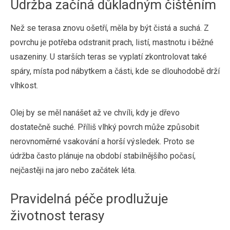
Údržba začíná důkladným čištěním
Než se terasa znovu ošetří, měla by být čistá a suchá. Z
povrchu je potřeba odstranit prach, listí, mastnotu i běžné
usazeniny. U starších teras se vyplatí zkontrolovat také
spáry, místa pod nábytkem a části, kde se dlouhodobě drží
vlhkost.
Olej by se měl nanášet až ve chvíli, kdy je dřevo
dostatečně suché. Příliš vlhký povrch může způsobit
nerovnoměrné vsakování a horší výsledek. Proto se
údržba často plánuje na období stabilnějšího počasí,
nejčastěji na jaro nebo začátek léta.
Pravidelná péče prodlužuje
životnost terasy