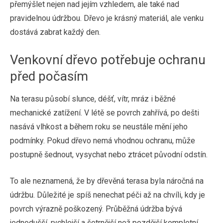
přemýšlet nejen nad jejím vzhledem, ale také nad
pravidelnou údržbou. Dřevo je krásný materiál, ale venku
dostává zabrat každý den.
Venkovní dřevo potřebuje ochranu
před počasím
Na terasu působí slunce, déšť, vítr, mráz i běžné
mechanické zatížení. V létě se povrch zahřívá, po dešti
nasává vlhkost a během roku se neustále mění jeho
podmínky. Pokud dřevo nemá vhodnou ochranu, může
postupně šednout, vysychat nebo ztrácet původní odstín.
To ale neznamená, že by dřevěná terasa byla náročná na
údržbu. Důležité je spíš nenechat péči až na chvíli, kdy je
povrch výrazně poškozený. Průběžná údržba bývá
jednodušší, rychlejší a šetrnější než pozdější kompletní