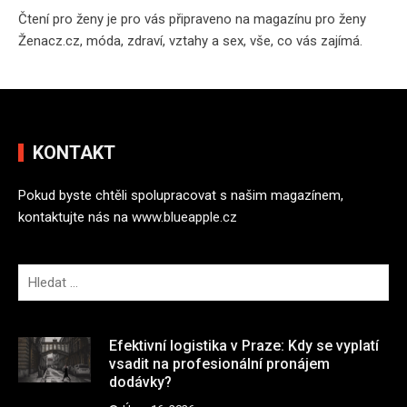
Čtení pro ženy je pro vás připraveno na
magazínu pro ženy
Ženacz.cz
, móda, zdraví, vztahy a sex, vše, co vás zajímá.
KONTAKT
Pokud byste chtěli spolupracovat s našim magazínem,
kontaktujte nás na
www.blueapple.cz
V
y
h
l
Efektivní logistika v Praze: Kdy se vyplatí
e
vsadit na profesionální pronájem
dodávky?
d
á