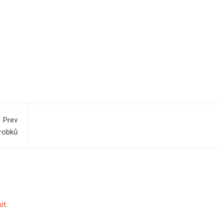
Prev
ýrobků
sit
.