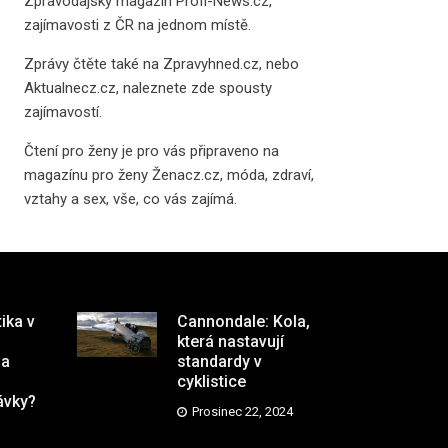
Zpravodajský magazín
Profi-News.cz
,
zajímavosti z ČR na jednom místě.
Zprávy čtěte také na
Zpravyhned.cz
, nebo
Aktualnecz.cz
, naleznete zde spousty
zajímavostí.
Čtení pro ženy je pro vás připraveno na
magazínu pro ženy Ženacz.cz
, móda, zdraví,
vztahy a sex, vše, co vás zajímá.
tika v
Cannondale: Kola,
která nastavují
na
standardy v
cyklistice
ávky?
Prosinec 22, 2024