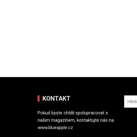
KONTAKT
V
y
Pokud byste chtěli spolupracovat s
h
našim magazínem, kontaktujte nás na
l
www.blueapple.cz
e
d