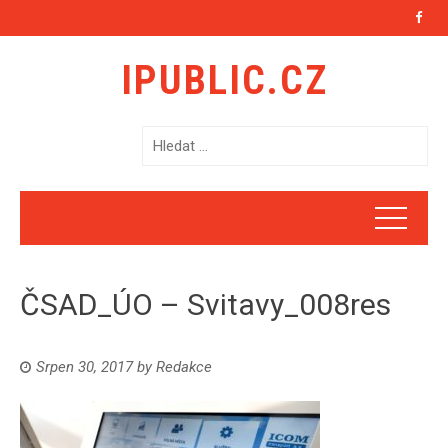
IPUBLIC.CZ
V
y
h
l
e
d
á
ČSAD_ÚO – Svitavy_008res
v
á
n
Srpen 30, 2017
by
Redakce
í