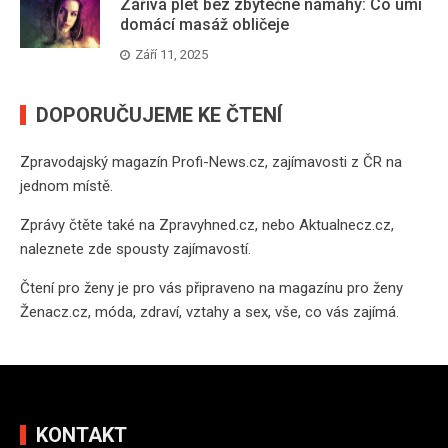
Zářivá pleť bez zbytečné námahy: Co umí
domácí masáž obličeje
Září 11, 2025
DOPORUČUJEME KE ČTENÍ
Zpravodajský magazín
Profi-News.cz
, zajímavosti z ČR na
jednom místě.
Zprávy čtěte také na
Zpravyhned.cz
, nebo
Aktualnecz.cz
,
naleznete zde spousty zajímavostí.
Čtení pro ženy je pro vás připraveno na
magazínu pro ženy
Ženacz.cz
, móda, zdraví, vztahy a sex, vše, co vás zajímá.
KONTAKT