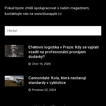
Pokud byste chtěli spolupracovat s našim magazínem,
kontaktujte nás na
www.blueapple.cz
V
y
h
l
Efektivní logistika v Praze: Kdy se vyplatí
e
vsadit na profesionální pronájem
dodávky?
d
á
Únor 16, 2026
v
á
Cannondale: Kola, která nastavují
n
standardy v cyklistice
í
Prosinec 22, 2024