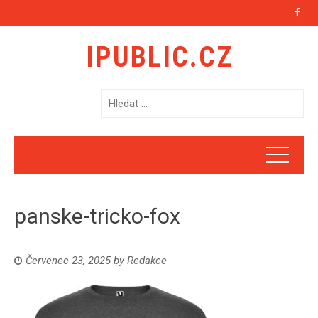
IPUBLIC.CZ
V
y
h
l
e
d
á
panske-tricko-fox
v
á
n
Červenec 23, 2025
by
Redakce
í