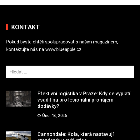
KONTAKT
Pokud byste chtěli spolupracovat s našim magazínem,
kontaktujte nás na
www.blueapple.cz
V
y
h
l
Efektivní logistika v Praze: Kdy se vyplatí
e
vsadit na profesionální pronájem
dodávky?
d
á
Únor 16, 2026
v
á
Cannondale: Kola, která nastavují
n