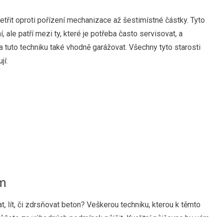
třit oproti pořízení mechanizace až šestimístné částky. Tyto
í, ale patří mezi ty, které je potřeba často servisovat, a
ba tuto techniku také vhodně garážovat. Všechny tyto starosti
jí:
em
t, lít, či zdrsňovat beton? Veškerou techniku, kterou k těmto