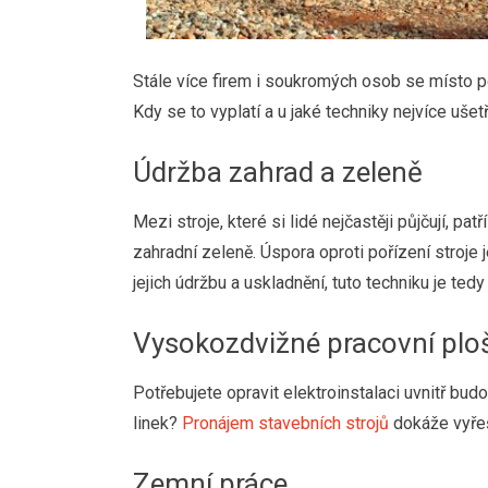
Stále více firem i soukromých osob se místo poř
Kdy se to vyplatí a u jaké techniky nejvíce ušet
Údržba zahrad a zeleně
Mezi stroje, které si lidé nejčastěji půjčují, p
zahradní zeleně. Úspora oproti pořízení stroje j
jejich údržbu a uskladnění, tuto techniku je tedy
Vysokozdvižné pracovní plo
Potřebujete opravit elektroinstalaci uvnitř bu
linek?
Pronájem stavebních strojů
dokáže vyřeši
Zemní práce