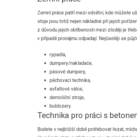
Zemní práce patří mezi odvětví, kde můžete uše
stoje jsou totiž nejen nákladné při jejich pořízen
z důvodu jejich oblíbenosti mezi zloději je tře
v případě pronájmu odpadají. Nejčastěji se půjču
rypadla,
dumpery/nakladače,
pásové dumpery,
pěchovací technika,
asfaltové válce,
demoliční stroje,
buldozery.
Technika pro práci s beton
Budete v nejbližší době potřebovat řezat, mícha