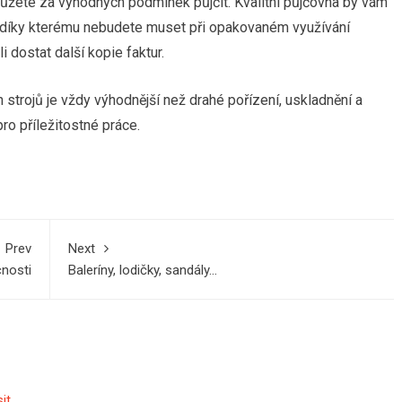
ůžete za výhodných podmínek půjčit. Kvalitní půjčovna by vám
, díky kterému nebudete muset při opakovaném využívání
 dostat další kopie faktur.
strojů je vždy výhodnější než drahé pořízení, uskladnění a
ro příležitostné práce.
Prev
Next
cnosti
Baleríny, lodičky, sandály…
sit
.