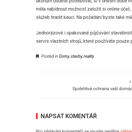
úkonům budete potřebovat, si v dnešní době m
měla nabídnout možnost založit si online účet
služeb hradit kauci. Na požádání byste také měli
Jednorázové i opakované půjčování stavebních 
servis vlastních strojů, které používáte pouze p
Posted in
Domy, stavby, reality
Spolehlivá ochrana vaší domá
NAPSAT KOMENTÁŘ
Pro přidávání komentářů se musíte nejdříve
přihlá