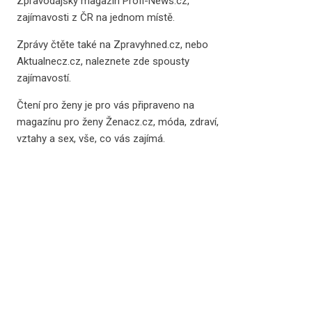
Zpravodajský magazín
Profi-News.cz
,
zajímavosti z ČR na jednom místě.
Zprávy čtěte také na
Zpravyhned.cz
, nebo
Aktualnecz.cz
, naleznete zde spousty
zajímavostí.
Čtení pro ženy je pro vás připraveno na
magazínu pro ženy Ženacz.cz
, móda, zdraví,
vztahy a sex, vše, co vás zajímá.