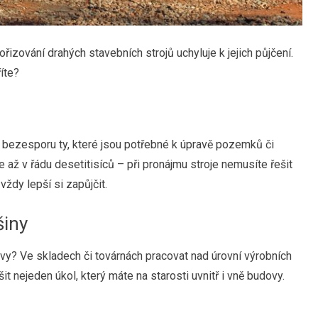
izování drahých stavebních strojů uchyluje k jejich půjčení.
říte?
atří bezesporu ty, které jsou potřebné k úpravě pozemků či
e až v řádu desetitisíců – při pronájmu stroje nemusíte řešit
 vždy lepší si zapůjčit.
šiny
dovy? Ve skladech či továrnách pracovat nad úrovní výrobních
t nejeden úkol, který máte na starosti uvnitř i vně budovy.