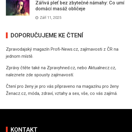
Zářivá pleť bez zbytečné námahy: Co umí
domácí masáž obličeje
Září 11, 2025
DOPORUČUJEME KE ČTENÍ
Zpravodajský magazín
Profi-News.cz
, zajímavosti z ČR na
jednom místě.
Zprávy čtěte také na
Zpravyhned.cz
, nebo
Aktualnecz.cz
,
naleznete zde spousty zajímavostí.
Čtení pro ženy je pro vás připraveno na
magazínu pro ženy
Ženacz.cz
, móda, zdraví, vztahy a sex, vše, co vás zajímá.
KONTAKT