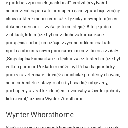
v podobě vzpomínek „naskládat”, vrstvit či vytvářet
nepřirozené napětí a to postupem času způsobuje změny
chování, které mohou vést až k fyzickým symptomům či
dokonce nemoci. U zvířat je tomu stejně. A to je jedna
z oblastí, kde může být mezidruhová komunikace
prospěšná, neboť umožňuje zvýšené sdílení znalostí
spolu s oboustranným porozuměním mezi lidmi a zvířaty.
„Smysluplná komunikace o těchto záležitostech může být
velkou pomocí. Příkladem může být třeba diagnostický
proces u veterináře. Rovněž specifické problémy chování,
nebo neřešitelné stavy, mohu být snadněji objeveny,
pochopeny a vést ke zlepšení rovnováhy a životní pohody
lidí i zvířat,” uzavírá Wynter Worsthorne.
Wynter Whorsthorne
Vyučuje rozvoj schopností komunikace se zvířaty po celé