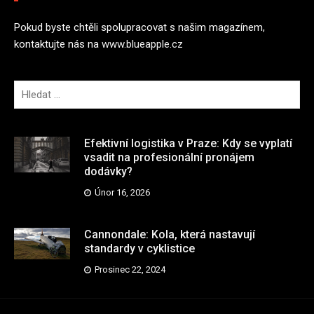
Pokud byste chtěli spolupracovat s našim magazínem,
kontaktujte nás na
www.blueapple.cz
V
y
h
l
Efektivní logistika v Praze: Kdy se vyplatí
e
vsadit na profesionální pronájem
dodávky?
d
á
Únor 16, 2026
v
á
Cannondale: Kola, která nastavují
n
standardy v cyklistice
í
Prosinec 22, 2024