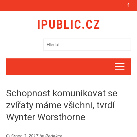
IPUBLIC.CZ
V
y
h
l
e
d
á
Schopnost komunikovat se
v
á
zvířaty máme všichni, tvrdí
n
Wynter Worsthorne
í
Srpen 3, 2017
by
Redakce