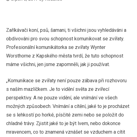
Zaříkávači koní, psů, šamani, ti všichni jsou vyhledáváni a
obdivováni pro svou schopnost komunikovat se zvířaty.
Profesionální komunikátorka se zvířaty Wynter
Worsthorne z Kapského města tvrdí, že tuto schopnost
máme všichni, jen jsme zapomněli, jak ji používat.
„Komunikace se zvířaty není pouze zábava při rozhovoru
s naším mazlíčkem. Je to vidění světa ze zvířecí
perspektivy. A ne pouze vidění, ale vnímání ve všech
možných způsobech. Vnímání a cítění, jaké to je procházet
se s lehkostí po horké, písčité zemi nebo se položit do
chladné trávy. Zjistit jaké to je být lvem, nebo dokonce
mravencem, co to znamená vznášet se vzduchem a cítit