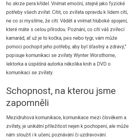
ho skrze pera křídel. Vnímat emoční, stejně jako fyzické
potřeby všech zvířat. Cítit, co zvířata opravdu k lidem cítí,
ne co si myslíme, že cítí. Vědět a vnímat hluboké spojení,
které máte s celou přírodou. Poznání, co cítí váš zvířecí
kamarád, ať už je to kočka, pes nebo tygr, vám může
pomoci pochopit jeho potřeby, aby byl šťastný a zdravý,”
popisuje komunikaci se zvířaty Wynter Worsthorne,
lektorka a úspěšná autorka několika knih a DVD o
komunikaci se zvířaty.
Schopnost, na kterou jsme
zapomněli
Mezidruhová komunikace, komunikace mezi člověkem a
zvířaty, je unikátní příležitost nejen k pochopení, ale může
nám sloužit i k učení, poznávání či uzdravování.