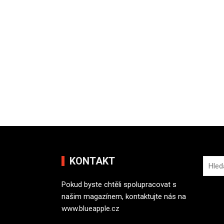
KONTAKT
V
y
Pokud byste chtěli spolupracovat s
h
našim magazínem, kontaktujte nás na
l
www.blueapple.cz
e
d