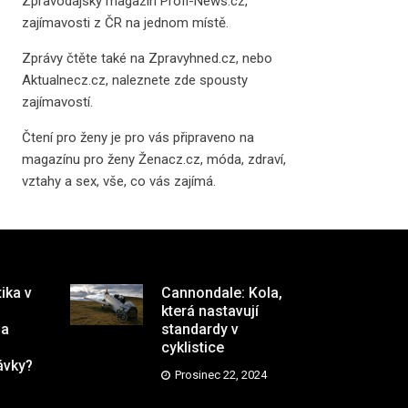
Zpravodajský magazín
Profi-News.cz
,
zajímavosti z ČR na jednom místě.
Zprávy čtěte také na
Zpravyhned.cz
, nebo
Aktualnecz.cz
, naleznete zde spousty
zajímavostí.
Čtení pro ženy je pro vás připraveno na
magazínu pro ženy Ženacz.cz
, móda, zdraví,
vztahy a sex, vše, co vás zajímá.
tika v
Cannondale: Kola,
která nastavují
na
standardy v
cyklistice
ávky?
Prosinec 22, 2024