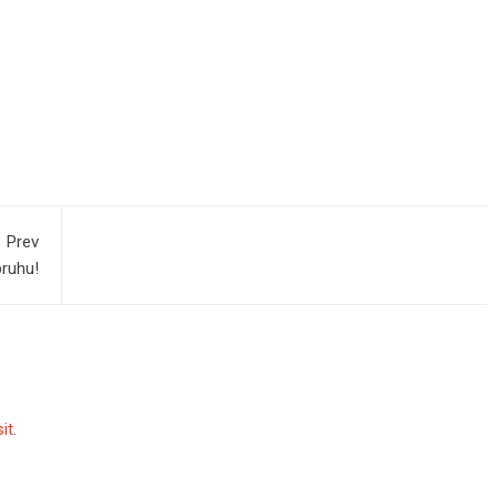
Prev
pruhu!
sit
.