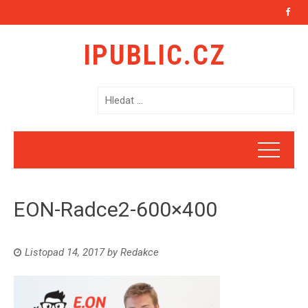
IPUBLIC.CZ
V
y
h
l
e
d
á
EON-Radce2-600×400
v
á
n
Listopad 14, 2017
by
Redakce
í