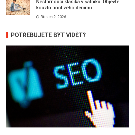
Nestárnoucí klasika v šatníku: Objevte
kouzlo poctivého denimu
Březen 2, 2026
POTŘEBUJETE BÝT VIDĚT?