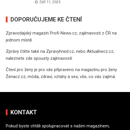
Září 11, 2025
DOPORUČUJEME KE ČTENÍ
Zpravodajský magazín
Profi-News.cz
, zajímavosti z ČR na
jednom místě.
Zprávy čtěte také na
Zpravyhned.cz
, nebo
Aktualnecz.cz
,
naleznete zde spousty zajímavostí.
Čtení pro ženy je pro vás připraveno na
magazínu pro ženy
Ženacz.cz
, móda, zdraví, vztahy a sex, vše, co vás zajímá.
KONTAKT
Pokud byste chtěli spolupracovat s našim magazínem,