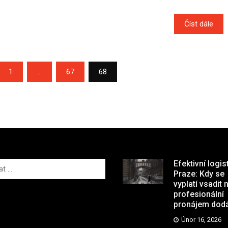
Číst dále
1
…
67
68
Efektivní logis
Praze: Kdy se
vyplatí vsadit 
profesionální
pronájem dod
Únor 16, 2026