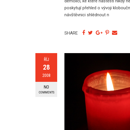
demolici, ke které naštěstí nikdy 
poskytují přehled o vývoji klobou
návštěvnici shlédnout n
SHARE
ŘÍJ
28
2008
NO
COMMENTS