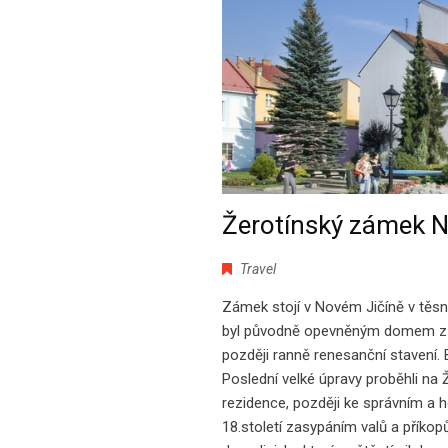
Žerotínský zámek N
Travel
Zámek stojí v Novém Jičíně v těs
byl původně opevněným domem z ko
později ranně renesanční stavení.
Poslední velké úpravy proběhli na
rezidence, později ke správním a
18.století zasypáním valů a příkop