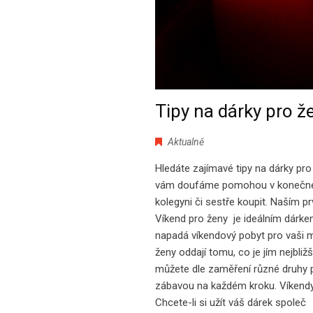
Tipy na dárky pro ž
Aktualně
Hledáte zajímavé tipy na dárky pr
vám doufáme pomohou v konečném 
kolegyni či sestře koupit. Naším p
Víkend pro ženy je ideálním dárkem
napadá víkendový pobyt pro vaši m
ženy oddají tomu, co je jím nejbliž
můžete dle zaměření různé druhy p
zábavou na každém kroku. Víkendy
Chcete-li si užít váš dárek společ