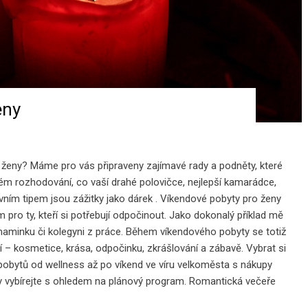
eny
o ženy? Máme pro vás připraveny zajímavé rady a podněty, které
rozhodování, co vaší drahé polovičce, nejlepší kamarádce,
rvním tipem jsou zážitky jako dárek . Víkendové pobyty pro ženy
 pro ty, kteří si potřebují odpočinout. Jako dokonalý příklad mě
aminku či kolegyni z práce. Během víkendového pobyty se totiž
ší – kosmetice, krása, odpočinku, zkrášlování a zábavě. Vybrat si
obytů od wellness až po víkend ve víru velkoměsta s nákupy
 vybírejte s ohledem na plánový program. Romantická večeře