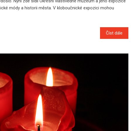
nedošlo. Nyní zde sídlí Okresní vlastivědné muzeum a jeho expozice
čnické módy a historii města. V kloboučnické expozici mohou
Číst dále