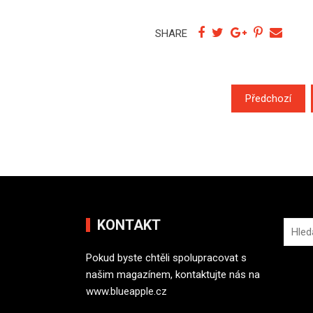
SHARE
N
Předchozí
a
v
i
g
a
KONTAKT
V
c
y
e
Pokud byste chtěli spolupracovat s
h
p
našim magazínem, kontaktujte nás na
l
www.blueapple.cz
e
r
d