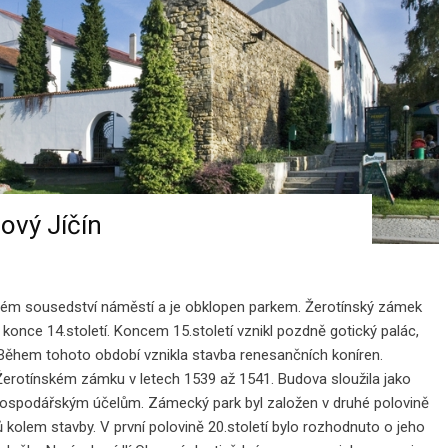
ový Jíčín
ném sousedství náměstí a je obklopen parkem. Žerotínský zámek
nce 14.století. Koncem 15.století vznikl pozdně gotický palác,
 Během tohoto období vznikla stavba renesančních koníren.
 Žerotínském zámku v letech 1539 až 1541. Budova sloužila jako
 hospodářským účelům. Zámecký park byl založen v druhé polovině
ů kolem stavby. V první polovině 20.století bylo rozhodnuto o jeho