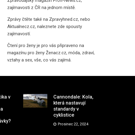
Zpravodajský magazín
Profi-News.cz
,
zajímavosti z ČR na jednom místě.
Zprávy čtěte také na
Zpravyhned.cz
, nebo
Aktualnecz.cz
, naleznete zde spousty
zajímavostí.
Čtení pro ženy je pro vás připraveno na
magazínu pro ženy Ženacz.cz
, móda, zdraví,
vztahy a sex, vše, co vás zajímá.
tika v
Cannondale: Kola,
která nastavují
na
standardy v
cyklistice
ávky?
Prosinec 22, 2024