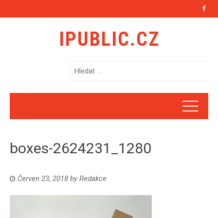
IPUBLIC.CZ
V
y
h
l
e
d
á
boxes-2624231_1280
v
á
n
Červen 23, 2018
by
Redakce
í