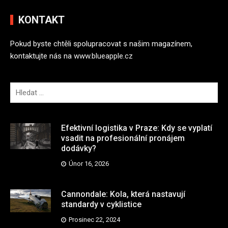
KONTAKT
Pokud byste chtěli spolupracovat s našim magazínem,
kontaktujte nás na
www.blueapple.cz
V
y
h
l
Efektivní logistika v Praze: Kdy se vyplatí
e
vsadit na profesionální pronájem
dodávky?
d
á
Únor 16, 2026
v
á
Cannondale: Kola, která nastavují
n
standardy v cyklistice
í
Prosinec 22, 2024