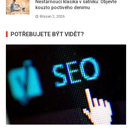
Nestárnoucí klasika v šatníku: Objevte
kouzlo poctivého denimu
Březen 2, 2026
POTŘEBUJETE BÝT VIDĚT?