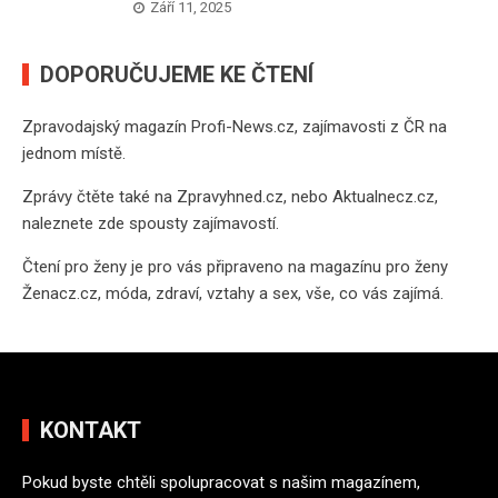
Září 11, 2025
DOPORUČUJEME KE ČTENÍ
Zpravodajský magazín
Profi-News.cz
, zajímavosti z ČR na
jednom místě.
Zprávy čtěte také na
Zpravyhned.cz
, nebo
Aktualnecz.cz
,
naleznete zde spousty zajímavostí.
Čtení pro ženy je pro vás připraveno na
magazínu pro ženy
Ženacz.cz
, móda, zdraví, vztahy a sex, vše, co vás zajímá.
KONTAKT
Pokud byste chtěli spolupracovat s našim magazínem,