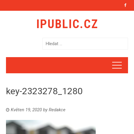
IPUBLIC.CZ
V
y
h
l
e
d
á
key-2323278_1280
v
á
n
Květen 19, 2020
by
Redakce
í