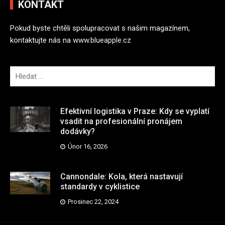
KONTAKT
Pokud byste chtěli spolupracovat s našim magazínem,
kontaktujte nás na
www.blueapple.cz
V
y
h
l
Efektivní logistika v Praze: Kdy se vyplatí
e
vsadit na profesionální pronájem
dodávky?
d
á
Únor 16, 2026
v
á
Cannondale: Kola, která nastavují
n
standardy v cyklistice
í
Prosinec 22, 2024