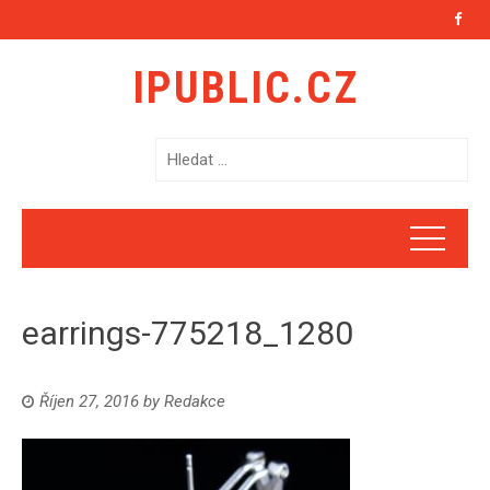
IPUBLIC.CZ
V
y
h
l
e
d
á
earrings-775218_1280
v
á
n
Říjen 27, 2016
by
Redakce
í