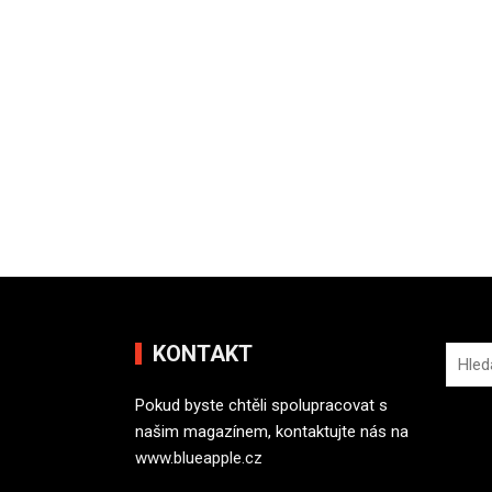
KONTAKT
V
y
Pokud byste chtěli spolupracovat s
h
našim magazínem, kontaktujte nás na
l
www.blueapple.cz
e
d