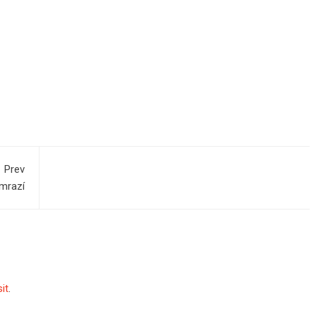
Prev
amrazí
sit
.