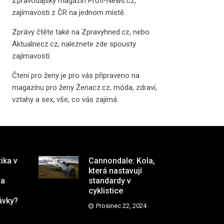
Zpravodajský magazín
Profi-News.cz
,
zajímavosti z ČR na jednom místě.
Zprávy čtěte také na
Zpravyhned.cz
, nebo
Aktualnecz.cz
, naleznete zde spousty
zajímavostí.
Čtení pro ženy je pro vás připraveno na
magazínu pro ženy Ženacz.cz
, móda, zdraví,
vztahy a sex, vše, co vás zajímá.
tika v
Cannondale: Kola,
která nastavují
na
standardy v
cyklistice
ávky?
Prosinec 22, 2024